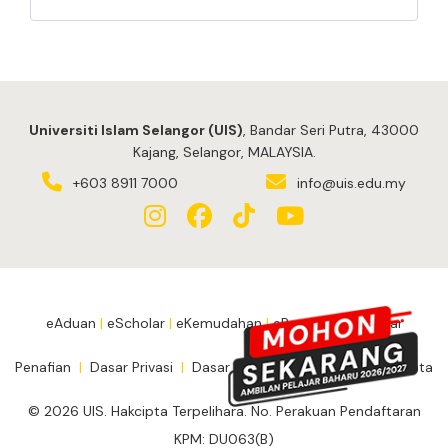
Universiti Islam Selangor (UIS)
, Bandar Seri Putra, 43000
Kajang, Selangor, MALAYSIA.
+603 8911 7000
info@uis.edu.my
eAduan
|
eScholar
|
eKemudahan
|
ePengesahanPelajar
Penafian
|
Dasar Privasi
|
Dasar Keselamatan
|
Notis Hakcipta
© 2026 UIS. Hakcipta Terpelihara. No. Perakuan Pendaftaran
KPM: DU063(B)