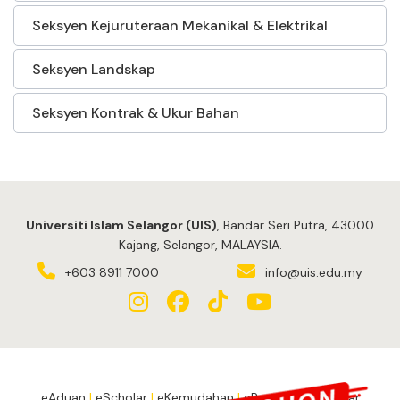
Seksyen Kejuruteraan Mekanikal & Elektrikal
Seksyen Landskap
Seksyen Kontrak & Ukur Bahan
Universiti Islam Selangor (UIS)
, Bandar Seri Putra, 43000
Kajang, Selangor, MALAYSIA.
+603 8911 7000
info@uis.edu.my
eAduan
|
eScholar
|
eKemudahan
|
ePengesahanPelajar