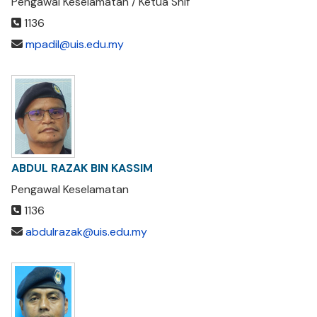
Pengawal Keselamatan / Ketua Shif
1136
mpadil@uis.edu.my
ABDUL RAZAK BIN KASSIM
Pengawal Keselamatan
1136
abdulrazak@uis.edu.my