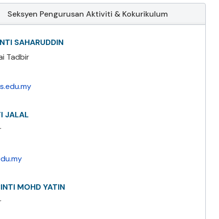
Seksyen Pengurusan Aktiviti & Kokurikulum
INTI SAHARUDDIN
i Tadbir
is.edu.my
TI JALAL
r
.edu.my
INTI MOHD YATIN
r