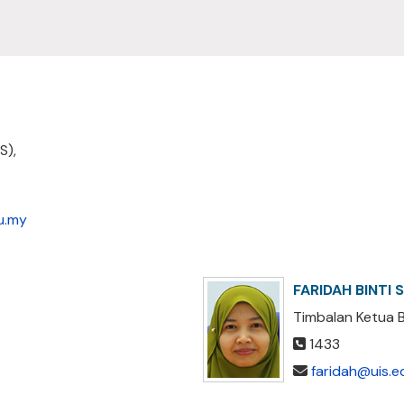
S),
u.my
FARIDAH BINTI 
Timbalan Ketua 
1433
faridah@uis.e