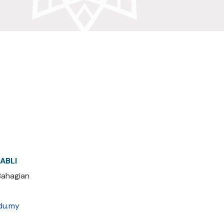
SABLI
Bahagian
du.my