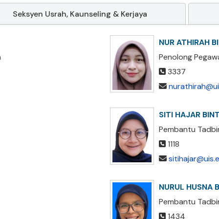
Seksyen Usrah, Kaunseling & Kerjaya
NUR ATHIRAH B
n
Penolong Pegawa
3337
nurathirah@u
SITI HAJAR BIN
Pembantu Tadbi
1118
sitihajar@uis
NURUL HUSNA B
Pembantu Tadbi
1434